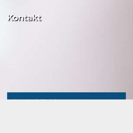
Kontakt
Stammhaus in Pforzheim
Weber-Ingenieure GmbH
Bauschlotter Straße 62
75177 Pforzheim