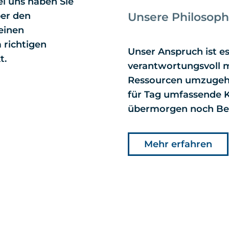
i uns haben Sie
ber den
Unsere Philosoph
einen
 richtigen
Unser Anspruch ist e
t.
verantwortungsvoll 
Ressourcen umzugehe
für Tag umfassende 
übermorgen noch Be
Mehr erfahren