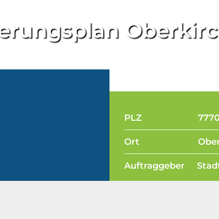
ung
erungsplan Oberkir
PLZ 7770
Ort Oberki
Auftraggeber Stadt