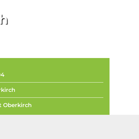
ch
4
rch
 Oberkirch