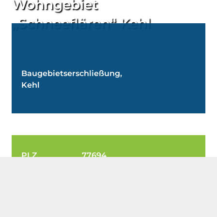
Wohngebiet
„Schneeflären“ Kehl
Baugebietserschließung,
Kehl
PLZ 77694
Ort Kehl
Auftraggeber Stadt Kehl