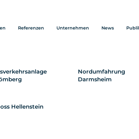
gen
Referenzen
Unternehmen
News
Publi
CH-
Kläranlage Karlsruhe
wicklungszentrum
ningen
isverkehrsanlage
Nordumfahrung
ömberg
Darmsheim
oss Hellenstein