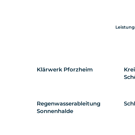
Leistun
Klärwerk Reutlingen-
BOS
West
Ent
Ren
Klärwerk Pforzheim
Kre
Sch
Regenwasserableitung
Schl
Sonnenhalde